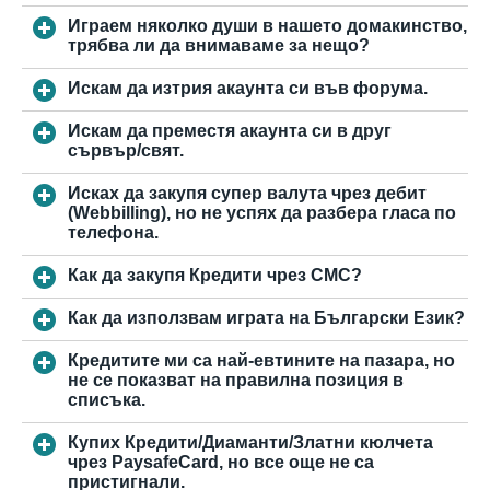
Играем няколко души в нашето домакинство,
трябва ли да внимаваме за нещо?
Искам да изтрия акаунта си във форума.
Искам да преместя акаунта си в друг
сървър/свят.
Исках да закупя супер валута чрез дебит
(Webbilling), но не успях да разбера гласа по
телефона.
Как да закупя Кредити чрез СМС?
Как да използвам играта на Български Език?
Кредитите ми са най-евтините на пазара, но
не се показват на правилна позиция в
списъка.
Купих Кредити/Диаманти/Златни кюлчета
чрез PaysafeCard, но все още не са
пристигнали.