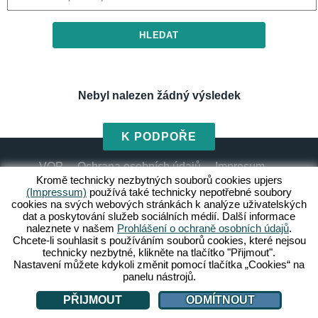
HLEDAT
Nebyl nalezen žádný výsledek
K PODPOŘE
VOP
Ochrana osobních údajů
Impresum
Kromě technicky nezbytných souborů cookies upjers
(Impressum)
používá také technicky nepotřebné soubory
cookies na svých webových stránkách k analýze uživatelských
Spravovat cookies
dat a poskytování služeb sociálních médií. Další informace
naleznete v našem
Prohlášení o ochraně osobních údajů
.
Chcete-li souhlasit s používáním souborů cookies, které nejsou
technicky nezbytné, klikněte na tlačítko "Přijmout".
Nastavení můžete kdykoli změnit pomocí tlačítka „Cookies“ na
panelu nástrojů.
PŘIJMOUT
ODMÍTNOUT